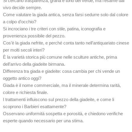
Si cercano trasparenza, grana e tono del verde, ma l’esame dal
vivo decide sempre.
Come valutare la giada antica, senza farsi sedurre solo dal colore
a colpo d’occhio?
Si incrociano i tre criteri con stile, patina, iconografia e
provenienza possibile del pezzo.
Cos’è la giada nefrite, e perché conta tanto nell’antiquariato cinese
per molti secoli interi?
È la varietà storica più comune nelle sculture antiche, prima
dell’arrivo della giadeite birmana.
Differenza tra giada e giadeite: cosa cambia per chi vende un
oggetto antico oggi?
Giada è il nome commerciale, ma il minerale determina rarità,
colore e richiesta finale.
I trattamenti influiscono sul prezzo della giadeite, e come li
scoprono i Barbieri esattamente?
Osservano uniformità sospetta e porosità, e chiedono verifiche
esperte quando necessario per una stima.