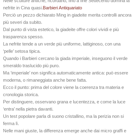
Nelle sculture antiche, ricordano, fino a fine Settecento domina la
nefrite in Cina quasi.
Barbieri Antiquariato
Perciò un pezzo dichiarato Ming in giadeite merita controlli ancora
più severi da subito.
Dal punto di vista estetico, la giadeite offre colori vividi e più
trasparenza spesso.
La nefrite tende a un verde più uniforme, lattiginoso, con una
‘pelle’ setosa tipica.
Quando i Barbieri cercano la giada imperiale, inseguono il verde
smeraldo traslucido più puro.
Ma ‘imperiale’ non significa automaticamente antica: può essere
moderna, o rimaneggiata anche bene fatta.
Ecco il punto: prima del colore viene la coerenza tra materia e
cronologia storica.
Per distinguere, osservano grana e lucentezza, e come la luce
‘entra’ nella pietra davanti.
Un test popolare parla di suono cristallino, ma la perizia non si
ferma lì.
Nelle mani giuste, la differenza emerge anche dai micro graffi e