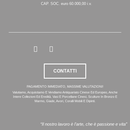
CAP. SOC. euro 60.000,00 i.v.
I
F
n
a
s
c
t
e
CONTATTI
a
b
g
o
PAGAMENTO IMMEDIATO, MASSIME VALUTAZIONI!
r
o
Valutiamo, Acquistiamo E Vendiamo Antiquariato Cinese Ed Europeo, Anche
Intere Collezioni Ed Eredità. Vasi E Porcellane Cinesi, Sculture In Bronzo E
a
k
Marmo, Giade, Avori, Coralli Mobili E Dipinti.
m
“Il nostro lavoro è l’arte, che è passione e vita”