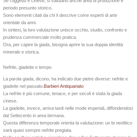
Se l’oggetto è cinese, si valutano anche area di produzione e
periodo presunto storico.
Sono elementi citati da chi li descrive come esperti di arte
orientale da anni.
In sintesi, la loro valutazione unisce occhio, studio, confronto e
prudenza commerciale molto pratica.
Ora, per capire la giada, bisogna aprire la sua doppia identità
minerale e storica.
Nefrite, giadeite e tempo
La parola giada, dicono, ha indicato due pietre diverse: nefrite e
giadeite nel passato.
Barbieri Antiquariato
La nefrite è più comune, tenace, e per secoli è stata la giada
cinese.
La giadeite, invece, arriva tardi nelle mode imperiali, diffondendosi
dal Settecento in area birmana.
Questa differenza temporale orienta la valutazione: un bi neolitico
sarà quasi sempre nefrite pregiata.