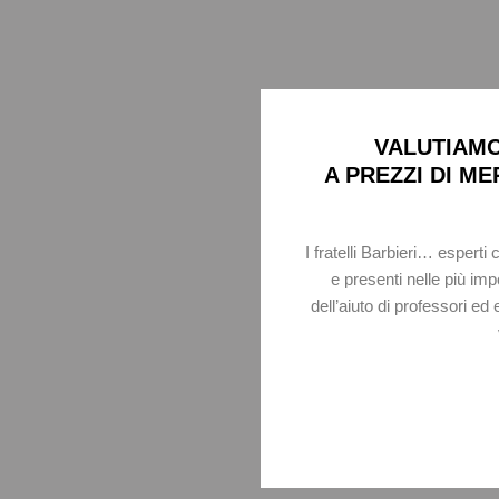
VALUTIAMO
A PREZZI DI M
I fratelli Barbieri… espert
e presenti nelle più imp
dell’aiuto di professori ed