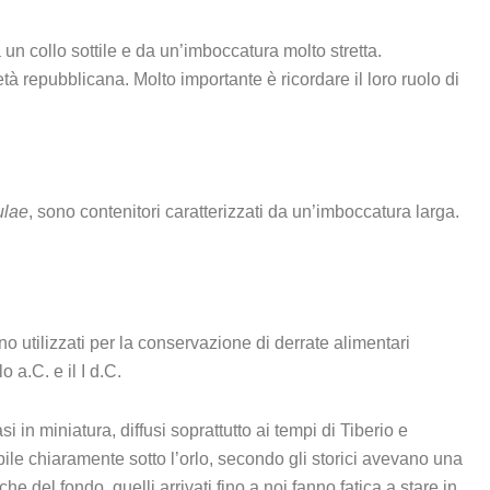
 un collo sottile e da un’imboccatura molto stretta.
età repubblicana. Molto importante è ricordare il loro ruolo di
ulae
, sono contenitori caratterizzati da un’imboccatura larga.
no utilizzati per la conservazione di derrate alimentari
o a.C. e il I d.C.
in miniatura, diffusi soprattutto ai tempi di Tiberio e
bile chiaramente sotto l’orlo, secondo gli storici avevano una
e del fondo, quelli arrivati fino a noi fanno fatica a stare in