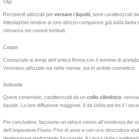
Olpi
Recipienti utilizzati per
versare i liquidi,
sono caratterizzati da
Attestazioni relative al loro utilizzo compaiono già dalla tarda 
rilevanza nei corredi tombali.
Coppe
Conosciute ai tempi dell’antica Roma con il termine di
acetab
Venivano utilizzate sia nelle mense, sia in ambito cosmetico.
Anforette
Questi contenitori, caratterizzati da un
collo cilindrico
, veniva
liquide. La loro diffusione maggiore, è da collocare tra il I secol
Per concludere, facciamo un veloce cenno all’esistenza dei vasi 
dell’imperatore Flavio. Privi di anse e con una strozzatura visi
destinazione prettamente funzionale. A causa delle caratteristich