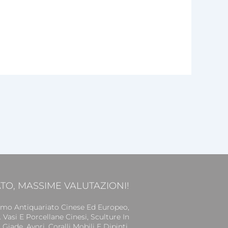
O, MASSIME VALUTAZIONI!
mo Antiquariato Cinese Ed Europeo,
 Vasi E Porcellane Cinesi, Sculture In
iade, Avori, Coralli Mobili E Dipinti.