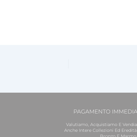
PAGAMENTO IMMEDIAT
Valutiamo, Acquistiamo E Vendia
Anche Intere Collezioni Ed Eredità.
Bronzo E Marmo, G